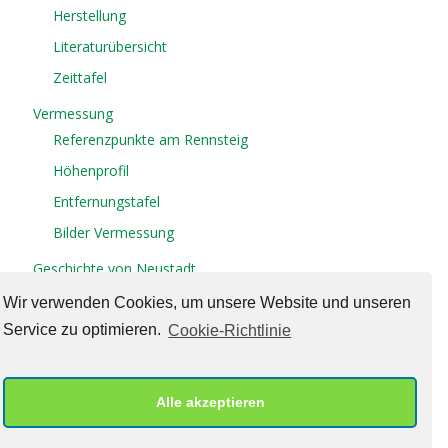
Herstellung
Literaturübersicht
Zeittafel
Vermessung
Referenzpunkte am Rennsteig
Höhenprofil
Entfernungstafel
Bilder Vermessung
Geschichte von Neustadt
Wir verwenden Cookies, um unsere Website und unseren
Kontakt
Service zu optimieren.
Cookie-Richtlinie
Gästebuch
Impressum/Datenschutz
Cookie-Richtlinie (EU)
Alle akzeptieren