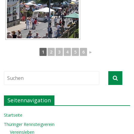
1
2
3
4
5
6
►
Seitennavigation
Startseite
Thüringer Rennsteigverein
Vereinsleben