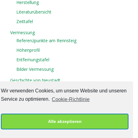
Herstellung
Literaturübersicht
Zeittafel
Vermessung
Referenzpunkte am Rennsteig
Höhenprofil
Entfernungstafel
Bilder Vermessung
Geschichte von Neustadt
Wir verwenden Cookies, um unsere Website und unseren
Kontakt
Service zu optimieren.
Cookie-Richtlinie
Gästebuch
Impressum/Datenschutz
Cookie-Richtlinie (EU)
Alle akzeptieren