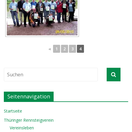
◄
1
2
3
4
Seitennavigation
Startseite
Thüringer Rennsteigverein
Vereinsleben